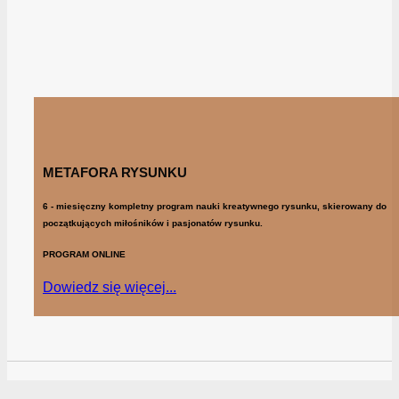
METAFORA RYSUNKU
6 - miesięczny kompletny program nauki kreatywnego rysunku, skierowany do
początkujących miłośników i pasjonatów rysunku.
PROGRAM ONLINE
Dowiedz się więcej...