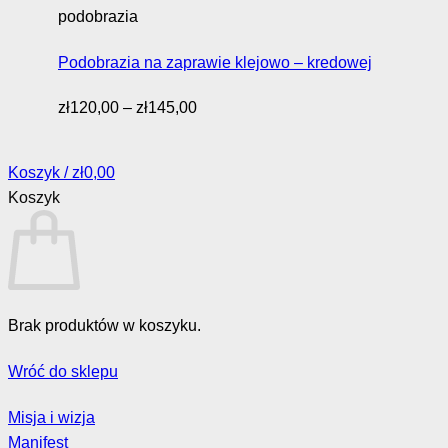
zł85,00
podobrazia
Podobrazia na zaprawie klejowo – kredowej
Zakres
zł
120,00
–
zł
145,00
cen:
od
Koszyk /
zł
0,00
zł120,00
Koszyk
do
zł145,00
Brak produktów w koszyku.
Wróć do sklepu
Misja i wizja
Manifest