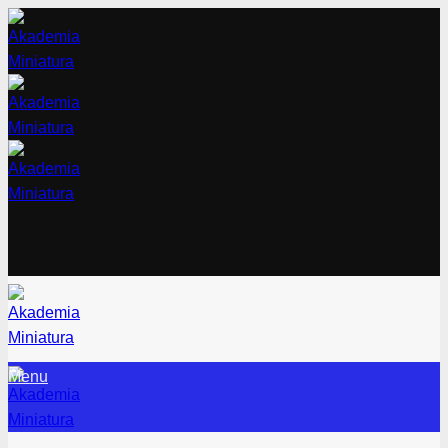
Przewiń
do
zawartości
Menu