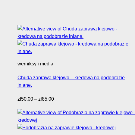
werniksy i media
Chuda zaprawa klejowo – kredowa na podobrazie
lniane.
Zakres
zł
50,00
–
zł
85,00
cen:
od
zł50,00
do